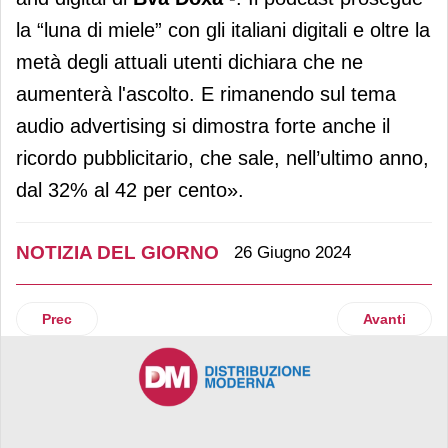
la “luna di miele” con gli italiani digitali e oltre la
metà degli attuali utenti dichiara che ne
aumenterà l'ascolto. E rimanendo sul tema
audio advertising si dimostra forte anche il
ricordo pubblicitario, che sale, nell’ultimo anno,
dal 32% al 42 per cento».
NOTIZIA DEL GIORNO
26 Giugno 2024
Articolo precedente: Il discounter russo MyPrice (Mere) gua
Articolo suc
Prec
Avanti