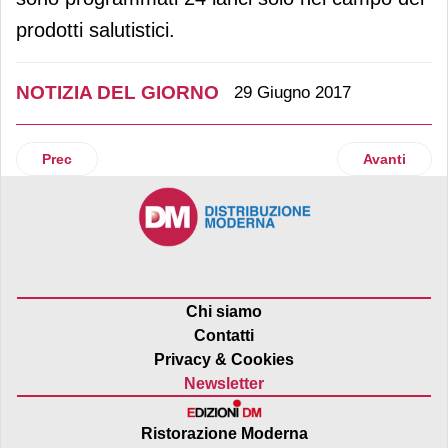
prodotti salutistici.
NOTIZIA DEL GIORNO
29 Giugno 2017
Articolo precedente: Saldi estivi: gli italiani compreranno
Articolo su
Prec
Avanti
Chi siamo
Contatti
Privacy & Cookies
Newsletter
Ristorazione Moderna