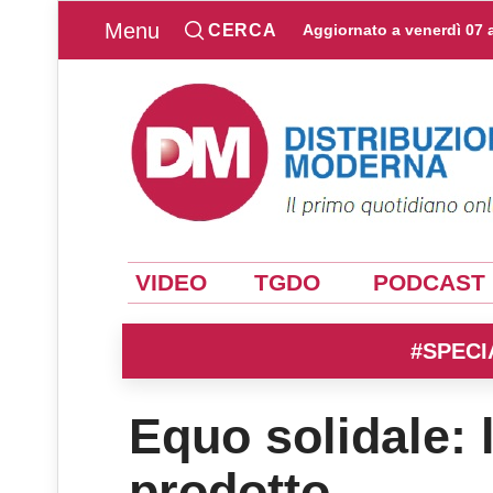
Menu
CERCA
Aggiornato a
venerdì 07 
VIDEO
TGDO
PODCAST
#SPECI
Equo solidale: 
prodotto