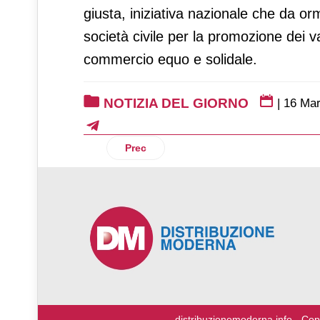
giusta, iniziativa nazionale che da orm
società civile per la promozione dei v
commercio equo e solidale.
NOTIZIA DEL GIORNO
|
16 Mar
Articolo precedente: Import-export: co
Prec
♿
distribuzionemoderna.info - Cop