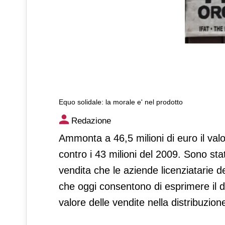
Equo solidale: la morale e' nel prodotto
Equo solidale: la morale e' n
Redazione
Ammonta a 46,5 milioni di euro il valor
contro i 43 milioni del 2009. Sono stat
vendita che le aziende licenziatarie 
che oggi consentono di esprimere il d
valore delle vendite nella distribuzion