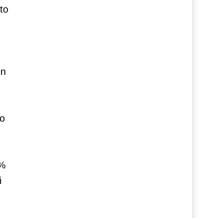
to
in
to
0%
i