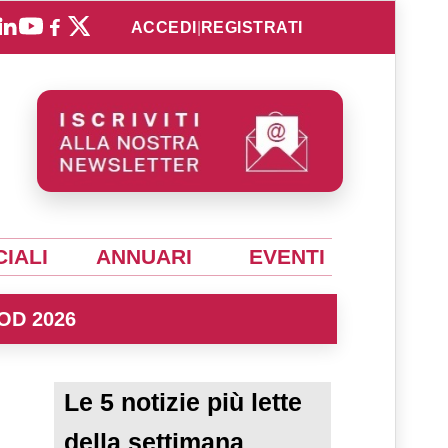
ACCEDI
|
REGISTRATI
IALI
ANNUARI
EVENTI
OD 2026
Le 5 notizie più lette
della settimana