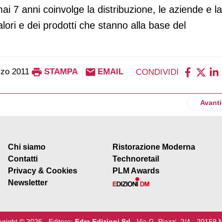
ai 7 anni coinvolge la distribuzione, le aziende e la
alori e dei prodotti che stanno alla base del
zo 2011
STAMPA
EMAIL
CONDIVIDI
me impatta la tragedia giapponese
Artico
Avanti
Chi siamo
Ristorazione Moderna
Contatti
Technoretail
Privacy & Cookies
PLM Awards
Newsletter
yright © 2026 - Editore:
Edra Edizioni Srl
- Via G. Piazzi, 2/4 - 20159 