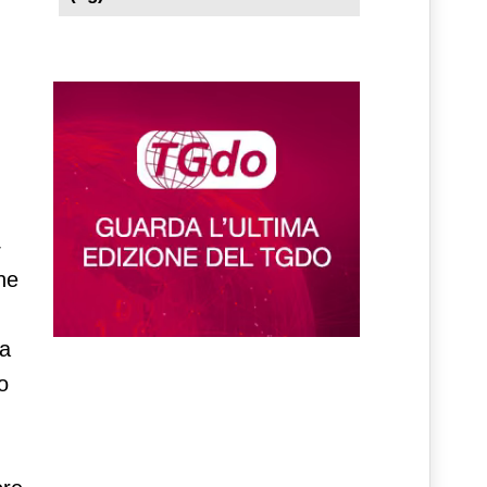
4
ne
va
o