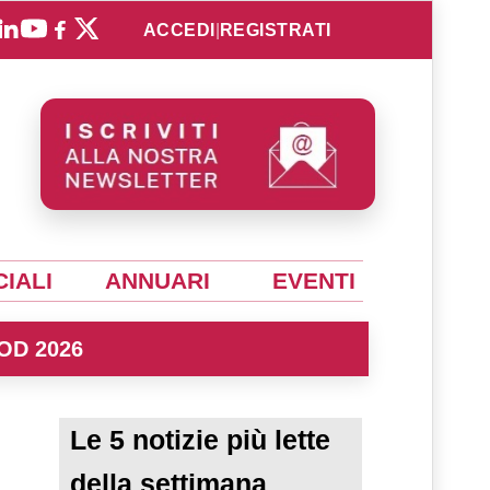
ACCEDI
|
REGISTRATI
IALI
ANNUARI
EVENTI
OD 2026
Le 5 notizie più lette
della settimana