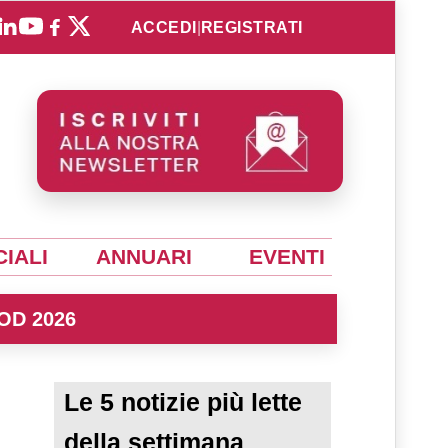
ACCEDI
|
REGISTRATI
IALI
ANNUARI
EVENTI
OD 2026
Le 5 notizie più lette
della settimana