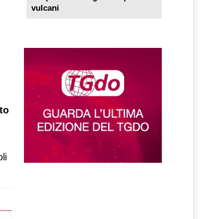
vulcani
to
li
lo successivo: Valledoro