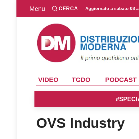
Menu
CERCA
Aggiornato a
sabato 08 
VIDEO
TGDO
PODCAST
#SPECI
OVS Industry