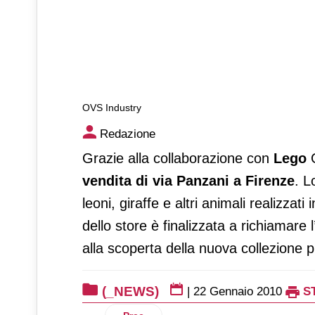
OVS Industry
OVS Industry
Redazione
Grazie alla collaborazione con
Lego
vendita di via Panzani a Firenze
. L
leoni, giraffe e altri animali realizzat
dello store è finalizzata a richiamare
alla scoperta della nuova collezione 
(_NEWS)
|
22 Gennaio 2010
S
Articolo precedente: Meliconi