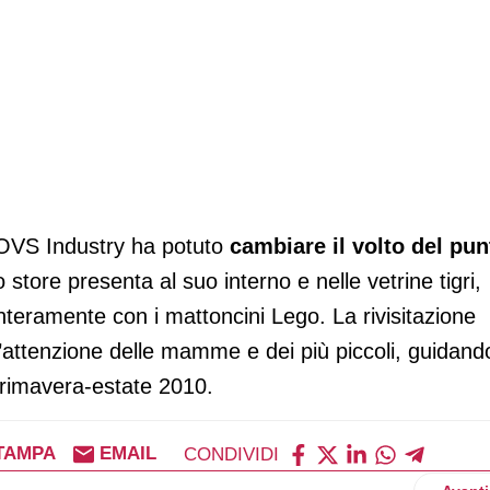
OVS Industry ha potuto
cambiare il volto del pun
o store presenta al suo interno e nelle vetrine tigri,
i interamente con i mattoncini Lego. La rivisitazione
 l’attenzione delle mamme e dei più piccoli, guidando
primavera-estate 2010.
TAMPA
EMAIL
CONDIVIDI
Artico