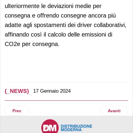
ulteriormente le deviazioni medie per
consegna e offrendo consegne ancora più
adatte agli spostamenti dei driver collaborativi,
affinando così il calcolo delle emissioni di
CO2e per consegna.
(_NEWS)
17 Gennaio 2024
Articolo precedente: Al via la Bauli Patisserie Academy
Articolo succ
Prec
Avanti