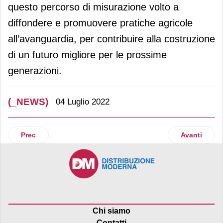
questo percorso di misurazione volto a
diffondere e promuovere pratiche agricole
all’avanguardia, per contribuire alla costruzione
di un futuro migliore per le prossime
generazioni.
(_NEWS)
04 Luglio 2022
Articolo precedente: Coop Alleanza 3.0: nel 2021 meno vendit
Articolo suc
Prec
Avanti
Chi siamo
Contatti