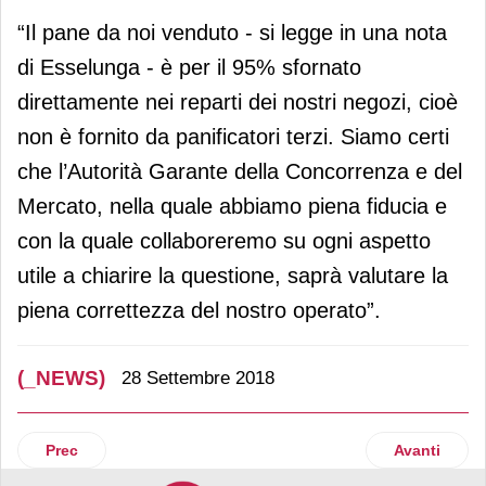
“Il pane da noi venduto - si legge in una nota
di Esselunga - è per il 95% sfornato
direttamente nei reparti dei nostri negozi, cioè
non è fornito da panificatori terzi. Siamo certi
che l’Autorità Garante della Concorrenza e del
Mercato, nella quale abbiamo piena fiducia e
con la quale collaboreremo su ogni aspetto
utile a chiarire la questione, saprà valutare la
piena correttezza del nostro operato”.
(_NEWS)
28 Settembre 2018
Articolo precedente: Sangemini è l'acqua ufficiale dell'Inter
Articolo suc
Prec
Avanti