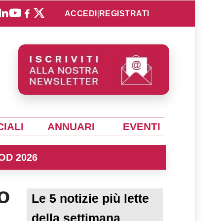
ACCEDI
|
REGISTRATI
IALI
ANNUARI
EVENTI
OD 2026
o
Le 5 notizie più lette
della settimana