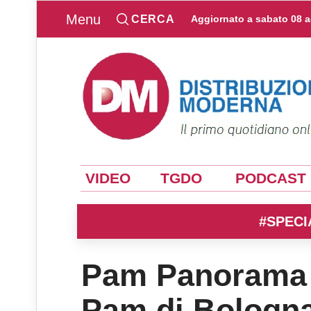
Menu
CERCA
Aggiornato a
sabato 08 
VIDEO
TGDO
PODCAST
#SPECI
Pam Panorama p
Pam di Bologn