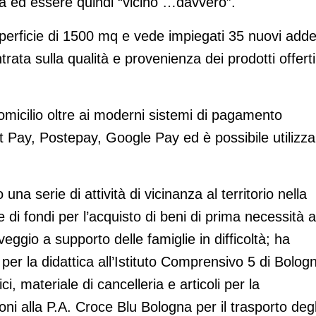
ità ed essere quindi “vicino …davvero”.
perficie di 1500 mq e vede impiegati 35 nuovi addet
rata sulla qualità e provenienza dei prodotti offerti
 domicilio oltre ai moderni sistemi di pagamento
 Pay, Postepay, Google Pay ed è possibile utilizza
a serie di attività di vicinanza al territorio nella
e di fondi per l’acquisto di beni di prima necessità a
ggio a supporto delle famiglie in difficoltà; ha
i per la didattica all’Istituto Comprensivo 5 di Bolog
ci, materiale di cancelleria e articoli per la
oni alla P.A. Croce Blu Bologna per il trasporto degl