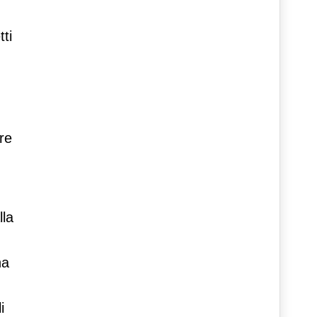
ti
re
lla
na
i