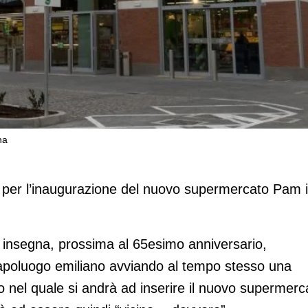
na
entesimo Pam di Bologna
per l’inaugurazione del nuovo supermercato Pam 
 insegna, prossima al 65esimo anniversario,
 capoluogo emiliano avviando al tempo stesso una
torio nel quale si andrà ad inserire il nuovo supermerc