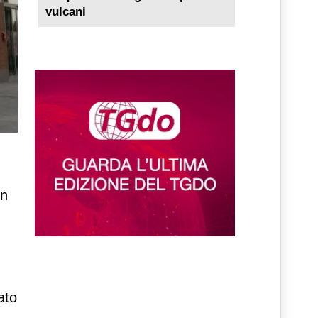
vulcani
in
ato