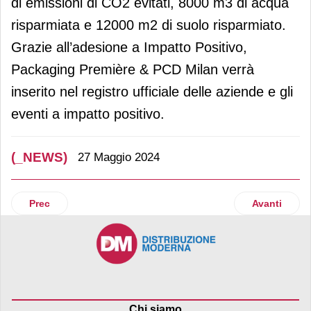
di emissioni di CO2 evitati, 8000 m3 di acqua
risparmiata e 12000 m2 di suolo risparmiato.
Grazie all’adesione a Impatto Positivo,
Packaging Première & PCD Milan verrà
inserito nel registro ufficiale delle aziende e gli
eventi a impatto positivo.
(_NEWS)
27 Maggio 2024
Articolo precedente: Cia-Conad: quattro nuovi ingressi nel
Articolo suc
Prec
Avanti
Chi siamo