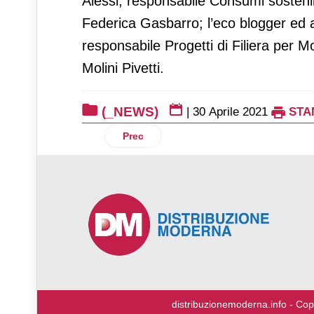
Alessi, responsabile Consumi sostenibil
Federica Gasbarro; l’eco blogger ed a
responsabile Progetti di Filiera per M
Molini Pivetti.
(_NEWS)
|
30 Aprile 2021
STA
Articolo precedente: Cantina produttori 
Prec
♿
distribuzionemoderna.info - Cop