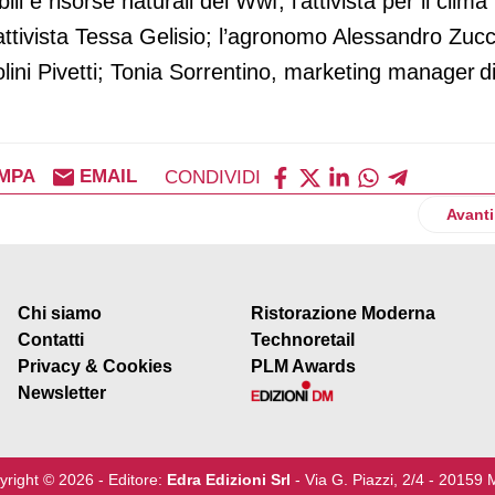
i e risorse naturali del Wwf; l’attivista per il clima
ttivista Tessa Gelisio; l’agronomo Alessandro Zucc
olini Pivetti; Tonia Sorrentino, marketing manager d
MPA
EMAIL
CONDIVIDI
Valdobbiadene: sì a certificazione Sqnpi e alla digitalizzazione
Artico
Avanti
Chi siamo
Ristorazione Moderna
Contatti
Technoretail
Privacy & Cookies
PLM Awards
Newsletter
yright © 2026 - Editore:
Edra Edizioni Srl
- Via G. Piazzi, 2/4 - 20159 