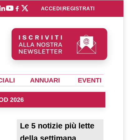
ACCEDI
|
REGISTRATI
IALI
ANNUARI
EVENTI
OD 2026
Le 5 notizie più lette
della settimana