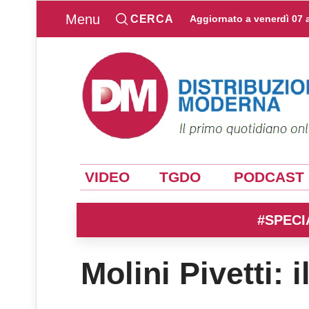
Menu
CERCA
Aggiornato a
venerdì 07 
VIDEO
TGDO
PODCAST
#SPECI
Molini Pivetti: 