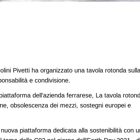
friendly
lini Pivetti ha organizzato una tavola rotonda sull
onsabilità e condivisione.
iattaforma dell’azienda ferrarese, La tavola roton
one, obsolescenza dei mezzi, sostegni europei e
nuova piattaforma dedicata alla sostenibilità con u