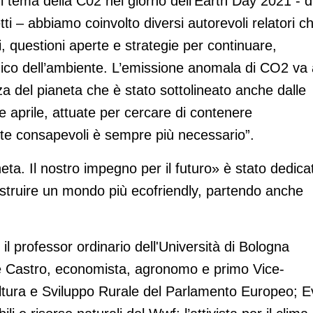
ul tema della C02 nel giorno dell’Earth Day 2021 - d
etti – abbiamo coinvolto diversi autorevoli relatori c
, questioni aperte e strategie per continuare,
mico dell’ambiente. L’emissione anomala di CO2 va 
za del pianeta che è stato sottolineato anche dalle
e aprile, attuate per cercare di contenere
lte consapevoli è sempre più necessario”.
eta. Il nostro impegno per il futuro» è stato dedica
 costruire un mondo più ecofriendly, partendo anche
il professor ordinario dell'Università di Bologna
 De Castro, economista, agronomo e primo Vice-
ltura e Sviluppo Rurale del Parlamento Europeo; E