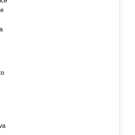
ice
he
a
to
va