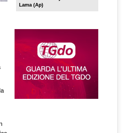
Lama (Ap)
a
da
n