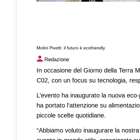
Molini Pivetti: il futuro è ecofriendly
Molini Pivetti: il futuro è eco
Redazione
In occasione del Giorno della Terra Mo
C02, con un focus su tecnologia, resp
L’evento ha inaugurato la nuova eco-p
ha portato l’attenzione su alimentazi
piccole scelte quotidiane.
“Abbiamo voluto inaugurare la nostra 