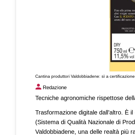
Cantina produttori Valdobbiadene: sì a certificazione 
Cantina produttori Valdobbiad
Redazione
digitalizzazione
Tecniche agronomiche rispettose della
Trasformazione digitale dall’altro. È i
(Sistema di Qualità Nazionale di Produ
Valdobbiadene, una delle realtà più 