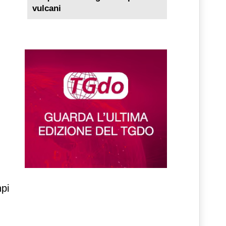
vulcani
npi