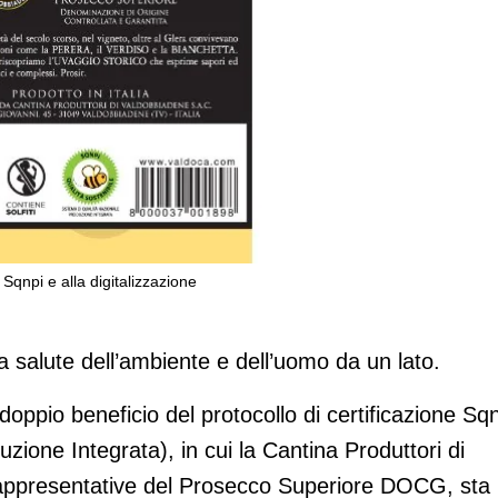
Sqnpi e alla digitalizzazione
ene: sì a certificazione Sqnpi e alla
 salute dell’ambiente e dell’uomo da un lato.
l doppio beneficio del protocollo di certificazione Sq
zione Integrata), in cui la Cantina Produttori di
rappresentative del Prosecco Superiore DOCG, sta