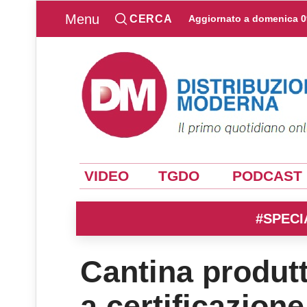
Menu
CERCA
Aggiornato a
domenica 0
VIDEO
TGDO
PODCAST
#SPECI
Cantina produtt
a certificazione