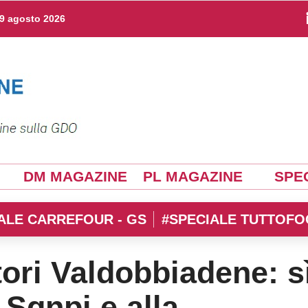
9 agosto 2026
DM MAGAZINE
PL MAGAZINE
SPEC
ALE CARREFOUR - GS
#SPECIALE TUTTOFO
ori Valdobbiadene: s
 Sqnpi e alla