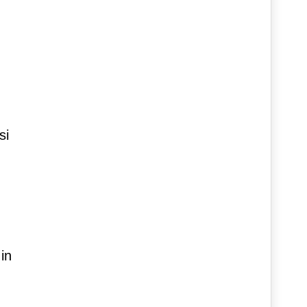
si
in