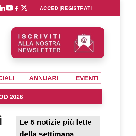
ACCEDI
|
REGISTRATI
IALI
ANNUARI
EVENTI
OD 2026
ì
Le 5 notizie più lette
della settimana