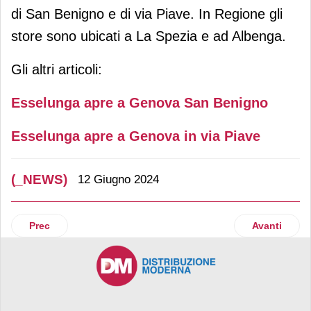
di San Benigno e di via Piave. In Regione gli
store sono ubicati a La Spezia e ad Albenga.
Gli altri articoli:
Esselunga apre a Genova San Benigno
Esselunga apre a Genova in via Piave
(_NEWS)
12 Giugno 2024
Articolo precedente: Sapore di Mare consegue la certificazi
Articolo suc
Prec
Avanti