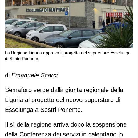
La Regione Liguria approva il progetto del superstore Esselunga
di Sestri Ponente
La Regione Liguria approva il
di
Emanuele Scarci
progetto del superstore Esselunga di
Sestri Ponente
Semaforo verde dalla giunta regionale della
Liguria al progetto del nuovo superstore di
Esselunga a Sestri Ponente.
Il sì della regione arriva dopo la sospensione
della Conferenza dei servizi in calendario lo