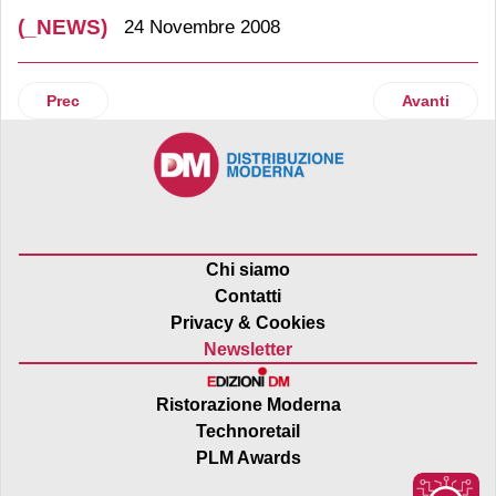
(_NEWS)
24 Novembre 2008
Articolo precedente: Duracell
Articolo suc
Prec
Avanti
Chi siamo
Contatti
Privacy & Cookies
Newsletter
Ristorazione Moderna
Technoretail
PLM Awards