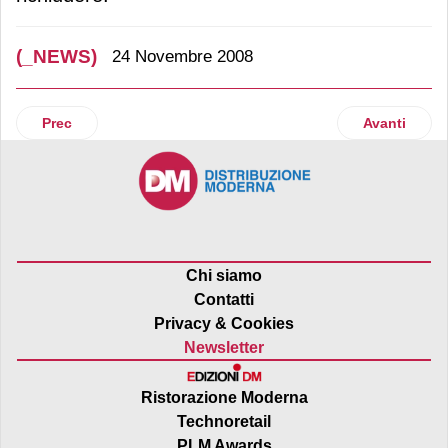
(_NEWS)
24 Novembre 2008
Articolo precedente: Thun
Articolo suc
Prec
Avanti
Chi siamo
Contatti
Privacy & Cookies
Newsletter
Ristorazione Moderna
Technoretail
PLM Awards