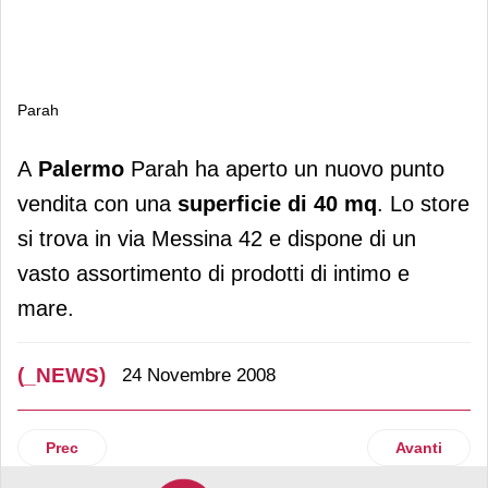
Parah
Parah
A
Palermo
Parah ha aperto un nuovo punto
vendita con una
superficie di 40 mq
. Lo store
si trova in via Messina 42 e dispone di un
vasto assortimento di prodotti di intimo e
mare.
(_NEWS)
24 Novembre 2008
Articolo precedente: Imetec
Articolo suc
Prec
Avanti