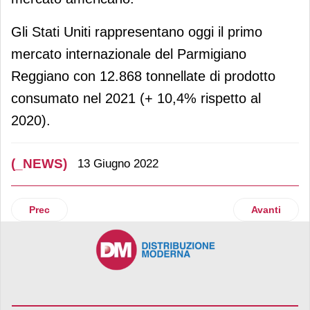
Gli Stati Uniti rappresentano oggi il primo
mercato internazionale del Parmigiano
Reggiano con 12.868 tonnellate di prodotto
consumato nel 2021 (+ 10,4% rispetto al
2020).
(_NEWS)
13 Giugno 2022
Articolo precedente: Leroy Merlin presenta “Arky”, la nuova 
Articolo suc
Prec
Avanti