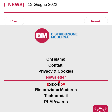
(_NEWS)
13 Giugno 2022
Articolo precedente: Findus presenta “Fish for good”
Articolo suc
Prec
Avanti
Chi siamo
Contatti
Privacy & Cookies
Newsletter
Ristorazione Moderna
Technoretail
PLM Awards