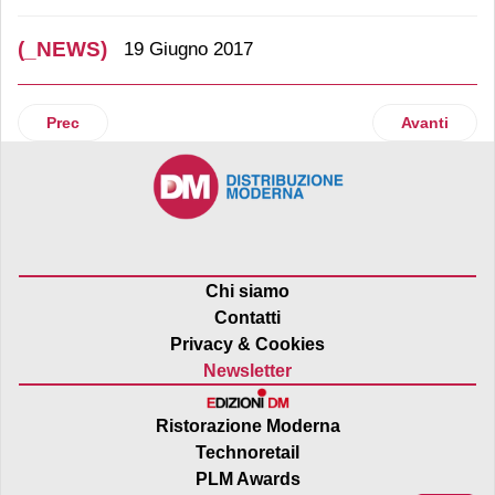
(_NEWS)
19 Giugno 2017
Articolo precedente: Cannella prosegue il piano di aperture i
Articolo su
Prec
Avanti
Chi siamo
Contatti
Privacy & Cookies
Newsletter
Ristorazione Moderna
Technoretail
PLM Awards