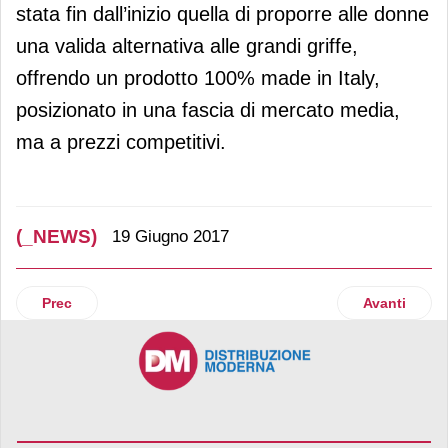
stata fin dall’inizio quella di proporre alle donne
una valida alternativa alle grandi griffe,
offrendo un prodotto 100% made in Italy,
posizionato in una fascia di mercato media,
ma a prezzi competitivi.
(_NEWS)
19 Giugno 2017
Articolo precedente: Il settore della Vendita Diretta si confer
Articolo suc
Prec
Avanti