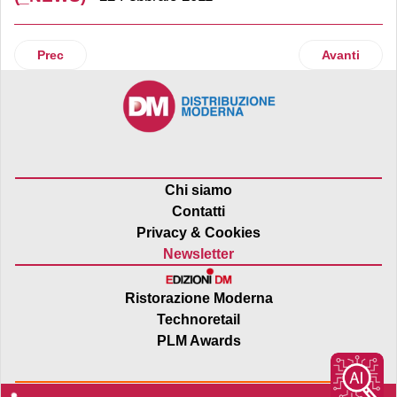
Articolo precedente: Media World lancia una nuova campagna
Articolo suc
Prec
Avanti
Chi siamo
Contatti
Privacy & Cookies
Newsletter
Ristorazione Moderna
Technoretail
PLM Awards