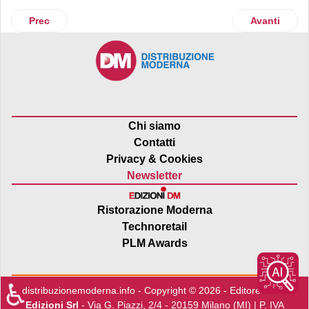
Articolo precedente: Rovagnati, partnership con Total Erg
Articolo suc
Prec
Avanti
Chi siamo
Contatti
Privacy & Cookies
Newsletter
Ristorazione Moderna
Technoretail
PLM Awards
♿
distribuzionemoderna.info - Copyright © 2026 - Editore:
Edra
Edizioni Srl
- Via G. Piazzi, 2/4 - 20159 Milano (MI) | P. IVA