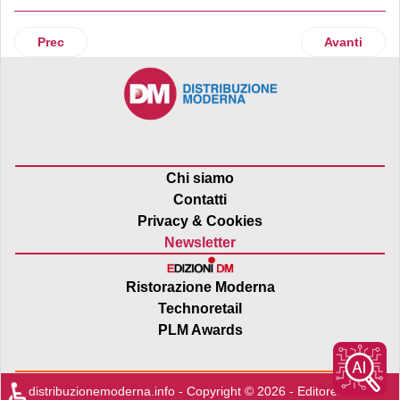
Articolo precedente: Baby Bazar apre a Cascina (Pi)
Articolo suc
Prec
Avanti
Chi siamo
Contatti
Privacy & Cookies
Newsletter
Ristorazione Moderna
Technoretail
PLM Awards
♿
distribuzionemoderna.info - Copyright © 2026 - Editore:
Edra