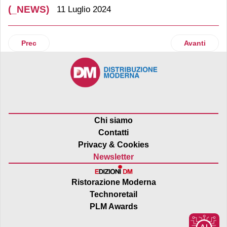
(_NEWS)
11 Luglio 2024
Articolo precedente: Despar Centro Sud, secondo restyling in
Articolo suc
Prec
Avanti
Chi siamo
Contatti
Privacy & Cookies
Newsletter
Ristorazione Moderna
Technoretail
PLM Awards