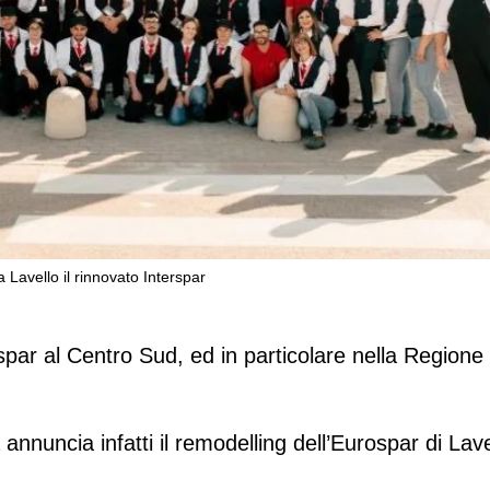
 Lavello il rinnovato Interspar
styling in Basilicata: a Lavello il
spar al Centro Sud, ed in particolare nella Regione
annuncia infatti il remodelling dell’Eurospar di Lave