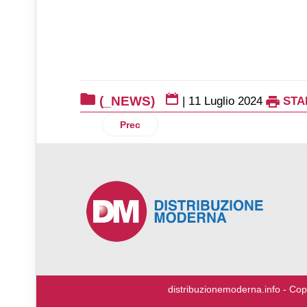
(_NEWS)
|
11 Luglio 2024
STA
Articolo precedente: Grey Goose Altius
Prec
♿
distribuzionemoderna.info - Cop