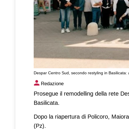
Despar Centro Sud, secondo restyling in Basilicata: a
Despar Centro Sud, secondo re
Redazione
rinnovato Interspar
Prosegue il remodelling della rete De
Basilicata.
Dopo la riapertura di Policoro, Maiora 
(Pz).