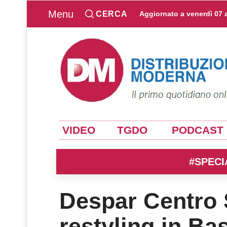
Menu
CERCA
Aggiornato a
venerdì 07 
VIDEO
TGDO
PODCAST
#SPECI
Despar Centro
restyling in Bas