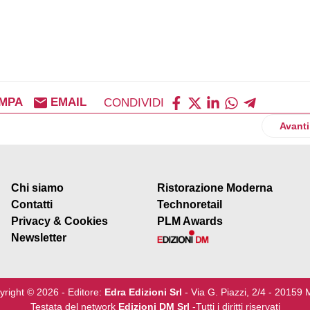
MPA
EMAIL
CONDIVIDI
 lancia la sua nuova vodka premium
Artico
Avanti
Chi siamo
Ristorazione Moderna
Contatti
Technoretail
Privacy & Cookies
PLM Awards
Newsletter
yright © 2026 - Editore:
Edra Edizioni Srl
- Via G. Piazzi, 2/4 - 20159 
Testata del network
Edizioni DM Srl
-Tutti i diritti riservati