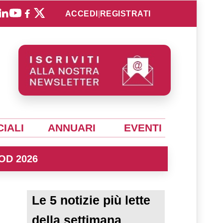
ACCEDI
|
REGISTRATI
IALI
ANNUARI
EVENTI
OD 2026
Le 5 notizie più lette
della settimana