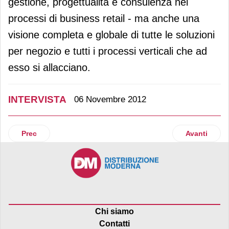
gestione, progettualità e consulenza nei
processi di business retail - ma anche una
visione completa e globale di tutte le soluzioni
per negozio e tutti i processi verticali che ad
esso si allacciano.
INTERVISTA
06 Novembre 2012
Articolo precedente: Uno sguardo al futuro
Articolo succ
Prec
Avanti
Chi siamo
Contatti