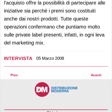
l’acquisto offre la possibilità di partecipare alle
iniziative sia perché i premi sono costituiti
anche dai nostri prodotti. Tutte queste
operazioni confermano che puntiamo molto
sulle private label presenti, infatti, in ogni leva
del marketing mix.
INTERVISTA
05 Marzo 2008
Articolo precedente: Villani, il "Gastronauta dei salumi"
Articolo suc
Prec
Avanti