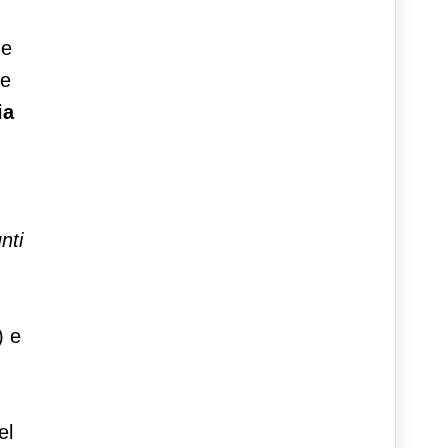
he
le
ia
nti
) e
el