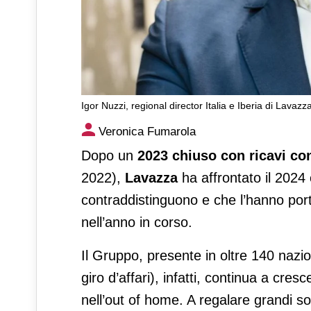
Igor Nuzzi, regional director Italia e Iberia di Lavazz
Lavazza avanza nel porziona
Veronica Fumarola
Dopo un
2023 chiuso con ricavi con
2022),
Lavazza
ha affrontato il 2024 
contraddistinguono e che l’hanno porta
nell’anno in corso.
Il Gruppo, presente in oltre 140 nazion
giro d’affari), infatti, continua a cres
nell’out of home. A regalare grandi so