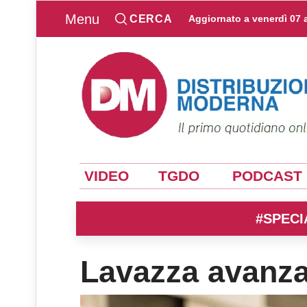
Menu
CERCA
Aggiornato a
venerdì 07 
VIDEO
TGDO
PODCAST
#SPECI
Lavazza avanza