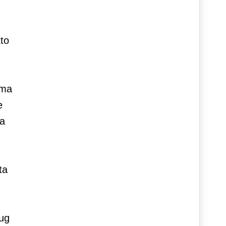
to
 ma
e
ha
ta
mug