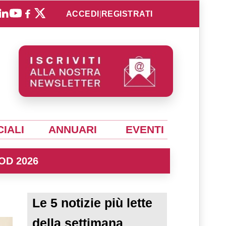
ACCEDI
|
REGISTRATI
IALI
ANNUARI
EVENTI
OD 2026
Le 5 notizie più lette
della settimana