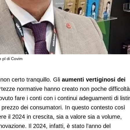
e pl di Covim
che) dalla Mdd
non certo tranquillo. Gli
aumenti vertiginosi dei
rtezze normative hanno creato non poche difficoltà
vuto fare i conti con i continui adeguamenti di listi
al prezzo dei consumatori. In questo contesto così
ere il 2024 in crescita, sia a valore sia a volume,
ovazione. Il 2024, infatti, è stato l’anno del