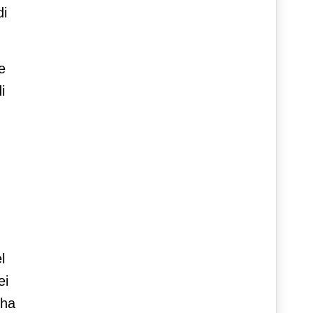
di
e
i
l
ei
 ha