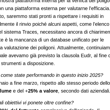
ostra piattaforma interna per la verifica dei poligo
con una piattaforma esterna per valutarne l'efficacia
, saremmo stati pronti a rispettare i requisiti in
nte il rinvio poiché alcuni aspetti, come l'elenco
 del sistema Traces, necessitano ancora di chiariment
rate è la mancanza di un database unificato per le
 valutazione dei poligoni. Attualmente, continuia
 quale avevamo già previsto la clausola Eudr, al fine d
 strumenti a disposizione.
to, come state performando in questo inizio 2025?
aio a fine marzo, rispetto allo stesso periodo dello
olume
e del +
25% a valore
, secondo dati aziendali
i obiettivi vi ponete oltre confine?