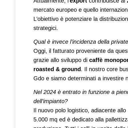
Attualmente, l’
export
contribuisce al
mercato europeo e quello internazion
L’obiettivo è potenziare la distribuzio
strategici.
Qual è invece l’incidenza della privat
Oggi, il fatturato proveniente da qu
grazie allo sviluppo di
caffè monoporz
roasted & ground
. Il nostro core bu
Gdo e siamo determinati a investire n
Nel 2024 è entrato in funzione a pieno
dell’impianto?
Il nuovo polo logistico, adiacente allo
5.000 mq ed è dedicato alla pallettizz