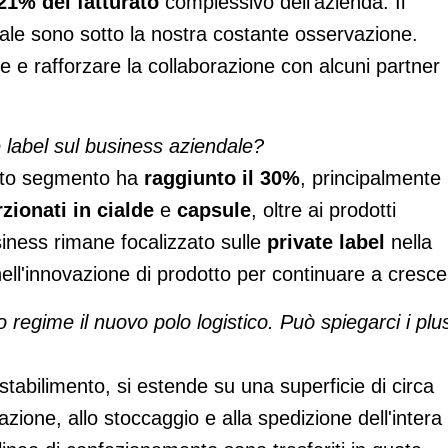
21% del fatturato
complessivo dell'azienda. Il
ale sono sotto la nostra costante osservazione.
ne e rafforzare la collaborazione con alcuni partner
e label sul business aziendale?
esto segmento ha
raggiunto il 30%
, principalmente
ionati in cialde
e
capsule
, oltre ai prodotti
siness rimane focalizzato sulle
private label
nella
ell'innovazione di prodotto per continuare a cresce
 regime il nuovo polo logistico. Può spiegarci i plu
 stabilimento, si estende su una superficie di circa
azione, allo stoccaggio e alla spedizione dell'intera