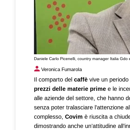
Daniele Carlo Picenelli, country manager Italia Gdo 
Covim, la crescita passa (an
Veronica Fumarola
Il comparto del
caffè
vive un periodo 
prezzi
delle materie prime
e le ince
alle aziende del settore, che hanno do
senza poter tralasciare l’attenzione 
complesso,
Covim
è riuscita a chiud
dimostrando anche un’attitudine all’inn