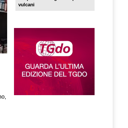
vulcani
no,