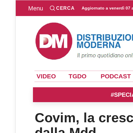
Menu
CERCA
Aggiornato a
venerdì 07 
VIDEO
TGDO
PODCAST
#SPECI
Covim, la cresc
dalla Mdd