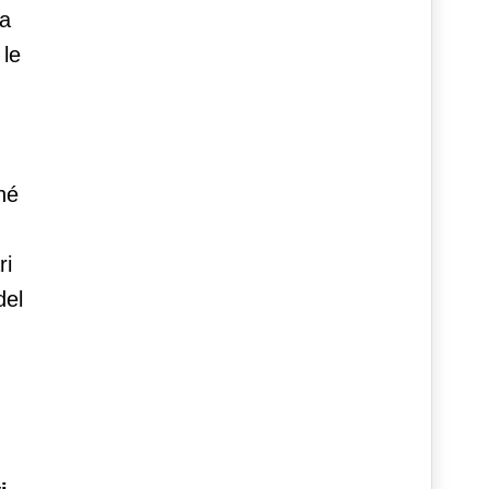
la
 le
hé
ri
del