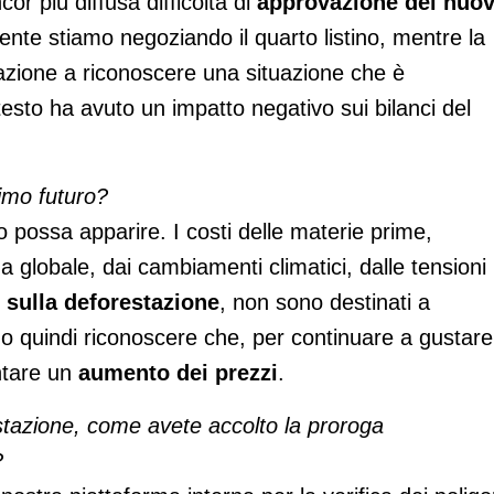
or più diffusa difficoltà di
approvazione dei nuov
ente stiamo negoziando il quarto listino, mentre la
azione a riconoscere una situazione che è
sto ha avuto un impatto negativo sui bilanci del
imo futuro?
o possa apparire. I costi delle materie prime,
 globale, dai cambiamenti climatici, dalle tensioni
 sulla deforestazione
, non sono destinati a
o quindi riconoscere che, per continuare a gustare
ntare un
aumento dei prezzi
.
stazione, come avete accolto la proroga
?