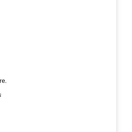
re.
s