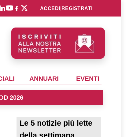
ACCEDI
|
REGISTRATI
IALI
ANNUARI
EVENTI
OD 2026
Le 5 notizie più lette
della settimana