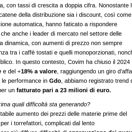
, con tassi di crescita a doppia cifra. Nonostante 
 catene della distribuzione sia i discount, così come
buzione automatica, hanno faticato a rispondere
he anche i leader di mercato nel settore delle
sta dinamica, con aumenti di prezzo non sempre
nza tra i caffè tostati e quelli monoporzionati, nonc
bblico. In questo contesto, Covim ha chiuso il 2024
e
e del +
18% a valore
, raggiungendo un giro d’affa
lo le performance in
Gdo
, abbiamo registrato trend 
per un
fatturato pari a 23 milioni di euro.
ima quali difficoltà sta generando?
estabile aumento dei prezzi delle materie prime del
r i torrefattori, complicati dal lento