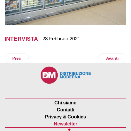
INTERVISTA
28 Febbraio 2021
Articolo precedente: Loacker, la bontà pensa in grande
Articolo suc
Prec
Avanti
Chi siamo
Contatti
Privacy & Cookies
Newsletter