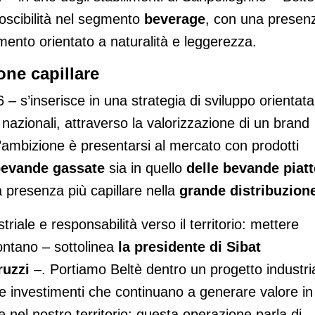
noscibilità nel segmento
beverage
, con una presen
ento orientato a naturalità e leggerezza.
one capillare
– s’inserisce in una strategia di sviluppo orientata
 nazionali, attraverso la valorizzazione di un brand
’ambizione è presentarsi al mercato con prodotti
evande gassate
sia in quello
delle bevande piatt
 presenza più capillare nella
grande distribuzion
riale e responsabilità verso il territorio: mettere
lontano – sottolinea
la presidente di Sibat
ruzzi
–. Portiamo Beltè dentro un progetto industri
e investimenti che continuano a generare valore in
e nel nostro territorio: questa operazione parla di