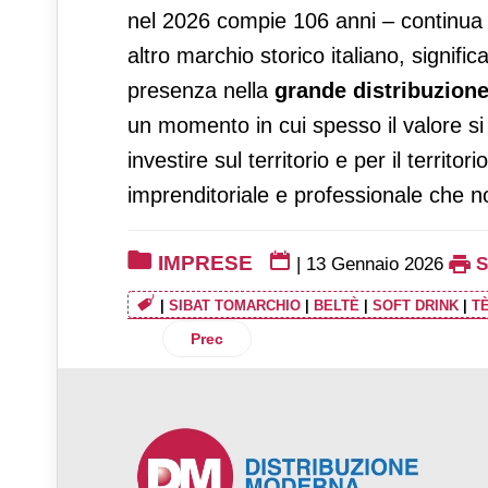
nel 2026 compie 106 anni – continua 
altro marchio storico italiano, signifi
presenza nella
grande distribuzion
un momento in cui spesso il valore si 
investire sul territorio e per il territ
imprenditoriale e professionale che n
IMPRESE
|
13 Gennaio 2026
|
SIBAT TOMARCHIO
|
BELTÈ
|
SOFT DRINK
|
T
Articolo precedente: Lidl Italia: gennai
Prec