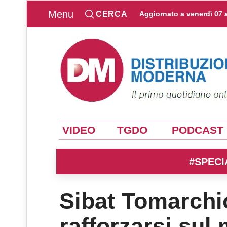
Menu
CERCA
Aggiornato a
venerdì 07 
VIDEO
TGDO
PODCAST
#SPECI
Sibat Tomarchi
rafforzarsi sul