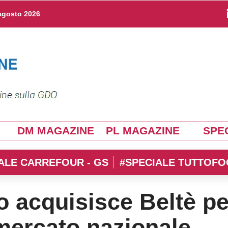
agosto 2026
DM MAGAZINE
PL MAGAZINE
SPEC
ALE CARREFOUR - GS
#SPECIALE TUTTOFO
o acquisisce Beltè pe
 mercato nazionale