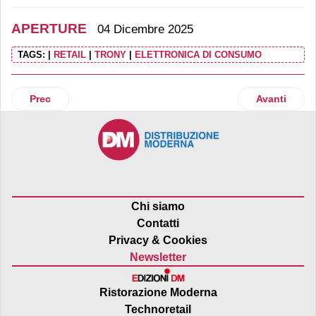
APERTURE
04 Dicembre 2025
TAGS:
|
RETAIL
|
TRONY
|
ELETTRONICA DI CONSUMO
Articolo precedente: Lidl Italia inaugura il suo primo punt
Articolo suc
Prec
Avanti
Chi siamo
Contatti
Privacy & Cookies
Newsletter
Ristorazione Moderna
Technoretail