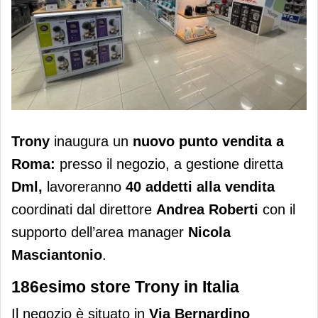
Trony inaugura un punto vendita a
Trony
inaugura un
nuovo punto vendita a
Roma presso il Centro Commerciale
Roma:
presso il negozio, a gestione diretta
Domus
Dml,
lavoreranno
40
addetti alla vendita
coordinati dal direttore
Andrea Roberti
con il
supporto dell’area manager
Nicola
Masciantonio
.
186esimo store Trony in Italia
Il negozio è situato in
Via Bernardino