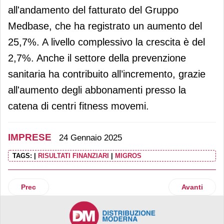
all'andamento del fatturato del Gruppo
Medbase, che ha registrato un aumento del
25,7%. A livello complessivo la crescita è del
2,7%. Anche il settore della prevenzione
sanitaria ha contribuito all’incremento, grazie
all'aumento degli abbonamenti presso la
catena di centri fitness movemi.
IMPRESE
24 Gennaio 2025
TAGS:
|
RISULTATI FINANZIARI
|
MIGROS
Articolo precedente: Manuzzi punta sull’automazione. Lo c
Articolo suc
Prec
Avanti