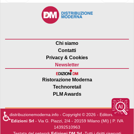
Chi siamo
Contatti
Privacy & Cookies
Newsletter
Ristorazione Moderna
Technoretail
PLM Awards
♿
distribuzionemoderna.info - Copyright © 2026 - Editore:
Edra
Edizioni Srl
- Via G. Piazzi, 2/4 - 20159 Milano (MI) | P. IVA
14392510963
Testata del network
Edizioni DM Srl
-Tutti i diritti riservati