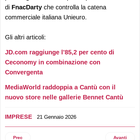
di
FnacDarty
che controlla la catena
commerciale italiana Unieuro.
Gli altri articoli:
JD.com raggiunge l'85,2 per cento di
Ceconomy in combinazione con
Convergenta
MediaWorld raddoppia a Cantù con il
nuovo store nelle gallerie Bennet Cantù
IMPRESE
21 Gennaio 2026
Articolo precedente: Toschi Vignola cresce in Sud Italia: q
Articolo succ
Prec
Avanti