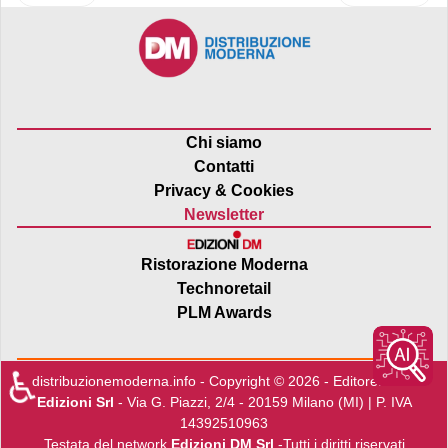
Chi siamo
Contatti
Privacy & Cookies
Newsletter
Ristorazione Moderna
Technoretail
PLM Awards
♿
distribuzionemoderna.info - Copyright © 2026 - Editore:
Edra
Edizioni Srl
- Via G. Piazzi, 2/4 - 20159 Milano (MI) | P. IVA
14392510963
Testata del network
Edizioni DM Srl
-Tutti i diritti riservati