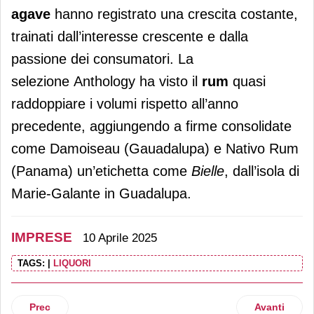
agave
hanno registrato una crescita costante,
trainati dall’interesse crescente e dalla
passione dei consumatori. La
selezione Anthology ha visto il
rum
quasi
raddoppiare i volumi rispetto all’anno
precedente, aggiungendo a firme consolidate
come Damoiseau (Gauadalupa) e Nativo Rum
(Panama) un’etichetta come
Bielle
, dall’isola di
Marie-Galante in Guadalupa.
IMPRESE
10 Aprile 2025
TAGS:
|
LIQUORI
Articolo precedente: Divita cambia denominazione e divent
Articolo succ
Prec
Avanti