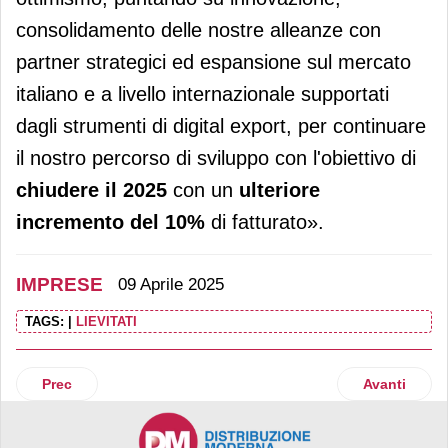
consolidamento delle nostre alleanze con
partner strategici ed espansione sul mercato
italiano e a livello internazionale supportati
dagli strumenti di digital export, per continuare
il nostro percorso di sviluppo con l'obiettivo di
chiudere il 2025
con un
ulteriore
incremento del 10%
di fatturato».
IMPRESE
09 Aprile 2025
TAGS:
|
LIEVITATI
Articolo precedente: Fatturato record per Mavolo Beverage
Articolo suc
Prec
Avanti