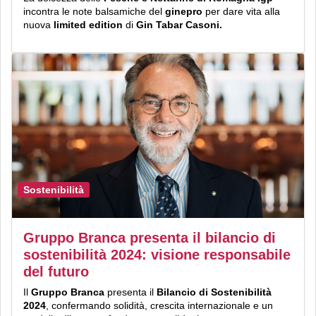
incontra le note balsamiche del
ginepro
per dare vita alla
nuova
limited edition
di
Gin Tabar Casoni.
Sostenibilità
Gruppo Branca presenta il bilancio di
sostenibilità 2024: visione responsabile
del futuro
Il
Gruppo Branca
presenta il
Bilancio di Sostenibilità
2024
, confermando solidità, crescita internazionale e un