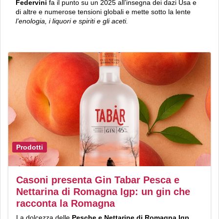
Federvini
fa il punto su un 2025 all’insegna dei dazi Usa e
di altre e numerose tensioni globali e mette sotto la lente
l’enologia, i liquori e spiriti e gli aceti.
Prodotti
Casoni presenta Gin Tabar Pesca e
Nettarina di Romagna Igp: un gin che
racconta la Romagna
La dolcezza delle
Pesche e Nettarine di Romagna Igp