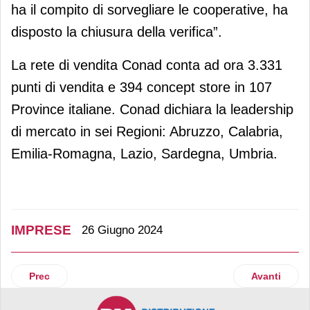
ha il compito di sorvegliare le cooperative, ha
disposto la chiusura della verifica”.
La rete di vendita Conad conta ad ora 3.331
punti di vendita e 394 concept store in 107
Province italiane. Conad dichiara la leadership
di mercato in sei Regioni: Abruzzo, Calabria,
Emilia-Romagna, Lazio, Sardegna, Umbria.
IMPRESE
26 Giugno 2024
Articolo precedente: Apicoltura Piana chiude il 2023 a 25 mi
Articolo succ
Prec
Avanti