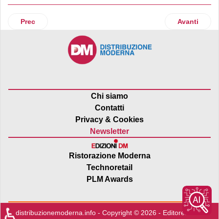
Articolo precedente: Bilancio solido per Cofra
Articolo suc
Prec
Avanti
Chi siamo
Contatti
Privacy & Cookies
Newsletter
Ristorazione Moderna
Technoretail
PLM Awards
♿
distribuzionemoderna.info - Copyright © 2026 - Editore:
Edra