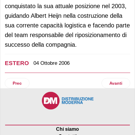
conquistato la sua attuale posizione nel 2003,
guidando Albert Heijn nella costruzione della
sua corrente capacità logistica e facendo parte
del team responsabile del riposizionamento di
successo della compagnia.
ESTERO
04 Ottobre 2006
Articolo precedente: Wal Mart corregge la stima delle vendi
Articolo su
Prec
Avanti
Chi siamo