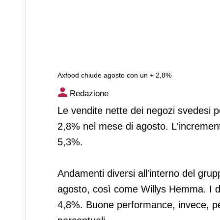
Axfood chiude agosto con un + 2,8%
Axfood chiude agosto con u
Redazione
Le vendite nette dei negozi svedesi 
2,8% nel mese di agosto. L'incremento
5,3%.
Andamenti diversi all'interno del gru
agosto, così come Willys Hemma. I de
4,8%. Buone performance, invece, pe