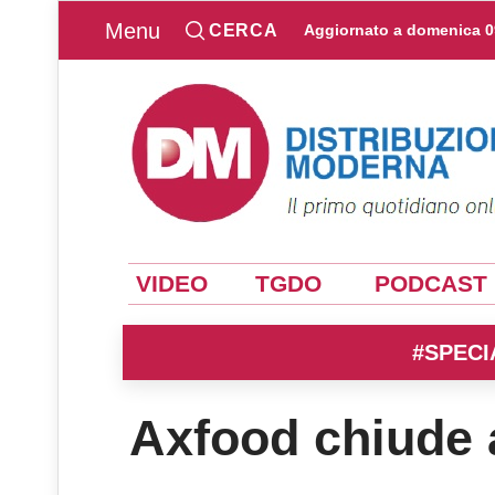
Menu
CERCA
Aggiornato a
domenica 0
VIDEO
TGDO
PODCAST
#SPECI
Axfood chiude 