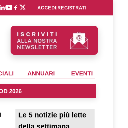
ACCEDI
|
REGISTRATI
IALI
ANNUARI
EVENTI
OD 2026
%
Le 5 notizie più lette
della settimana