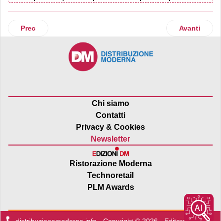
Articolo precedente: Carrefour al 100% nella filiale brasilian
Articolo suc
Prec
Avanti
Chi siamo
Contatti
Privacy & Cookies
Newsletter
Ristorazione Moderna
Technoretail
PLM Awards