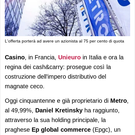
L'offerta porterà ad avere un azionista al 75 per cento di quota
Dopo Unieuro, Daniel Kretinsky
Casino
, in Francia,
Unieuro
in Italia e ora la
scalerà Metro
regina dei cash&carry: prosegue così la
costruzione dell’impero distributivo del
magnate ceco.
Oggi cinquantenne e già proprietario di
Metro
,
al 49,99%,
Daniel Kretinsky
ha raggiunto,
attraverso la sua holding principale, la
praghese
Ep global commerce
(Epgc), un