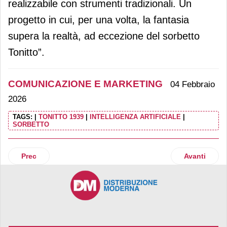
realizzabile con strumenti tradizionali. Un
progetto in cui, per una volta, la fantasia
supera la realtà, ad eccezione del sorbetto
Tonitto”.
COMUNICAZIONE E MARKETING
04 Febbraio
2026
TAGS:
|
TONITTO 1939
|
INTELLIGENZA ARTIFICIALE
|
SORBETTO
Articolo precedente: Gruppo Selex celebra Sanremo con "Tut
Articolo suc
Prec
Avanti