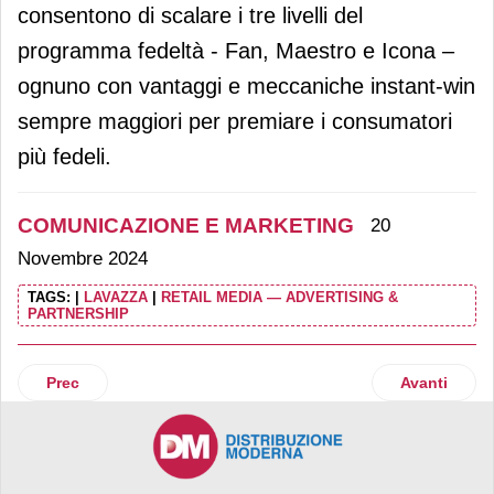
consentono di scalare i tre livelli del
programma fedeltà - Fan, Maestro e Icona –
ognuno con vantaggi e meccaniche instant-win
sempre maggiori per premiare i consumatori
più fedeli.
COMUNICAZIONE E MARKETING
20
Novembre 2024
TAGS:
|
LAVAZZA
|
RETAIL MEDIA — ADVERTISING &
PARTNERSHIP
Articolo precedente: Mutti celebra gli agricoltori nel suo p
Articolo su
Prec
Avanti