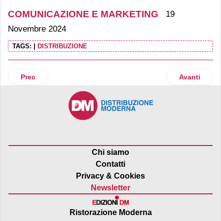
COMUNICAZIONE E MARKETING
19
Novembre 2024
TAGS:
|
DISTRIBUZIONE
Articolo precedente: Nuova Collection My Lavazza: nuovo 
Articolo suc
Prec
Avanti
Chi siamo
Contatti
Privacy & Cookies
Newsletter
Ristorazione Moderna