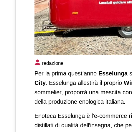
Il Wine Truck Enoteca Esselu
redazione
Per la prima quest'anno
Esselunga
s
City.
Esselunga allestirà il proprio
Wi
sommelier, proporrà una mescita con 
della produzione enologica italiana.
Enoteca Esselunga è l’e-commerce ri
distillati di qualità dell’insegna, che p