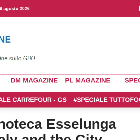
9 agosto 2026
DM MAGAZINE
PL MAGAZINE
SPEC
ALE CARREFOUR - GS
#SPECIALE TUTTOFO
Enoteca Esselunga
aly and the City