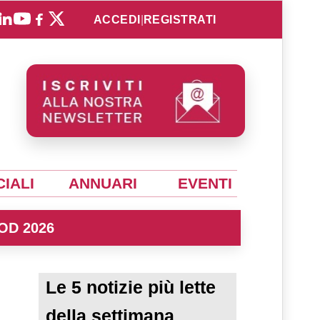
ACCEDI
|
REGISTRATI
IALI
ANNUARI
EVENTI
OD 2026
Le 5 notizie più lette
della settimana