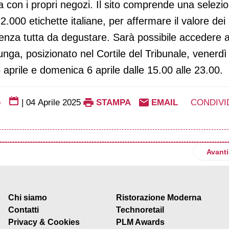
a con i propri negozi. Il sito comprende una selezi
 2.000 etichette italiane, per affermare il valore dei
erienza tutta da degustare. Sarà possibile accedere a
nga, posizionato nel Cortile del Tribunale, venerdì
5 aprile e domenica 6 aprile dalle 15.00 alle 23.00.
G
|
04 Aprile 2025
STAMPA
EMAIL
CONDIVI
 supplier di Cmp Venice Night Trail
Artico
Avanti
Chi siamo
Ristorazione Moderna
Contatti
Technoretail
Privacy & Cookies
PLM Awards