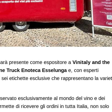
nga approda a Vinitaly and the City
arà presente come espositore a
Vinitaly and the
ne Truck Enoteca Esselunga
e, con esperti
sei etichette esclusive che rappresentano la varie
servato esclusivamente al mondo del vino e dei
ermette di ricevere gli ordini in tutta Italia, non solo