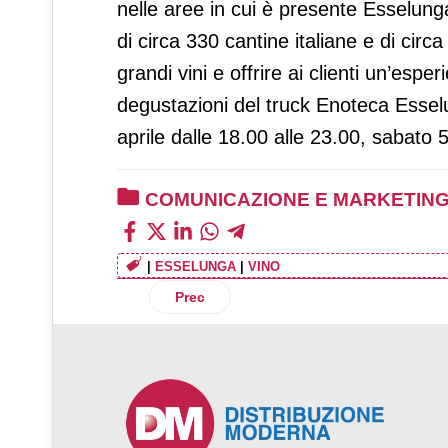
nelle aree in cui è presente Esselung
di circa 330 cantine italiane e di circa
grandi vini e offrire ai clienti un’esp
degustazioni del truck Enoteca Esselu
aprile dalle 18.00 alle 23.00, sabato 
COMUNICAZIONE E MARKETIN
|
ESSELUNGA
|
VINO
Articolo precedente: Dole Italia official
Prec