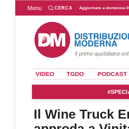
Menu
CERCA
Aggiornato a
domenica 0
VIDEO
TGDO
PODCAST
#SPECI
Il Wine Truck 
approda a Vinit