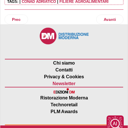
TAGS:
|
CONAD ADRIATICO
|
FILIERE AGROALIMENTARI
Articolo precedente: Restyling grafico per Vivibio per rac
Articolo succ
Prec
Avanti
Chi siamo
Contatti
Privacy & Cookies
Newsletter
Ristorazione Moderna
Technoretail
PLM Awards