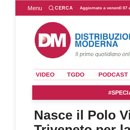
Menu
CERCA
Aggiornato a
venerdì 07 
VIDEO
TGDO
PODCAST
#SPECI
Nasce il Polo Vi
Triveneto per la