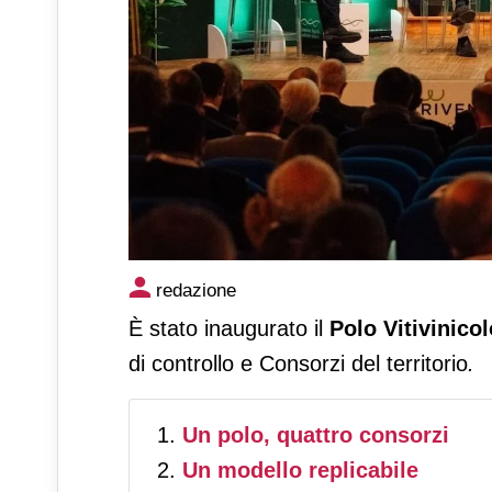
Nasce il Polo Vitivinicolo del
redazione
vino italiano
È stato inaugurato il
Polo Vitivinico
di controllo e Consorzi del territorio
.
Un polo, quattro consorzi
Un modello replicabile