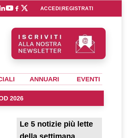
ACCEDI
|
REGISTRATI
IALI
ANNUARI
EVENTI
OD 2026
Le 5 notizie più lette
della settimana