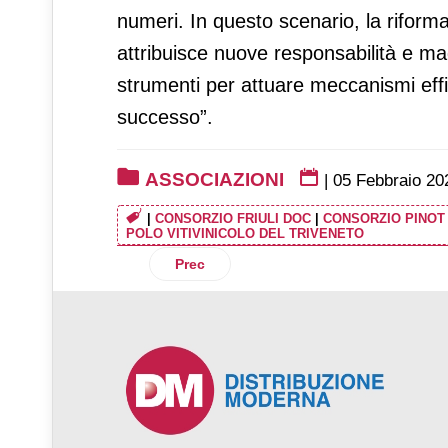
numeri. In questo scenario, la rifor
attribuisce nuove responsabilità e ma
strumenti per attuare meccanismi effi
successo”.
ASSOCIAZIONI
|
05 Febbraio 20
|
CONSORZIO FRIULI DOC
|
CONSORZIO PINOT
POLO VITIVINICOLO DEL TRIVENETO
Articolo precedente: Il Consorzio Com.i.
Prec