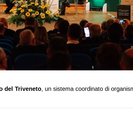
 Triveneto per la tutela della qualità del
lo del Triveneto
, un sistema coordinato di organis