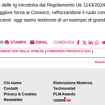
ma delle Ig introdotta dal Regolamento Ue 1143/2024
ggiore forza ai Consorzi, rafforzandone il ruolo co
cienti: oggi siamo testimoni di un esempio di gran
26
STAMPA
EMAIL
CONDIVIDI
 GRIGIO DOC DELLE VENEZIE
|
CONSORZIO PROSECCO DOC
|
pro entra a far parte di Federdistribuzione
Artico
Avanti
Chi siamo
Ristorazione Moderna
Contatti
Technoretail
Privacy & Cookies
PLM Awards
Newsletter