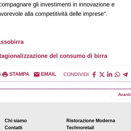
compagnare gli investimenti in innovazione e
avorevole alla competitività delle imprese”.
Assobirra
tagionalizzazione del consumo di birra
6
STAMPA
EMAIL
CONDIVIDI
versario rilancia il ruolo strategico della filiera
Artico
Avanti
Chi siamo
Ristorazione Moderna
Contatti
Technoretail