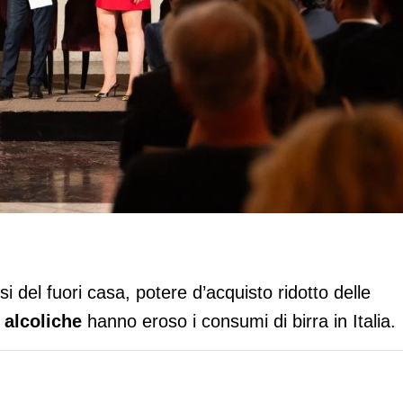
zione, consumi ed export. Boom del lo
risi del fuori casa, potere d’acquisto ridotto delle
alcoliche
hanno eroso i consumi di birra in Italia.