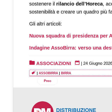
sostenere il
rilancio dell’Horeca
, ac
sostenibilità e creare un quadro più f
Gli altri articoli:
Nuova squadra di presidenza per 
Indagine AssoBirra: verso una des
ASSOCIAZIONI
|
24 Giugno 202
|
ASSOBIRRA
|
BIRRA
Articolo precedente: Assica per l'80° anni
Prec