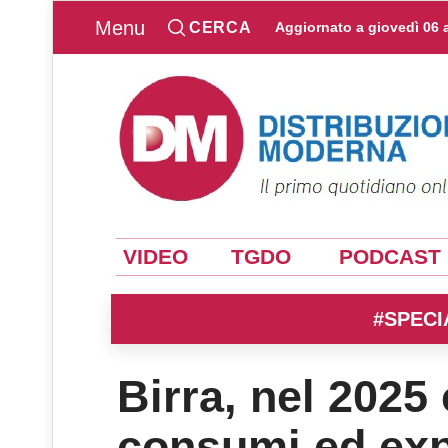
Menu
CERCA
Aggiornato a
giovedì 06 
VIDEO
TGDO
PODCAST
#SPECI
Birra, nel 2025
consumi ed exp