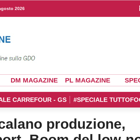
agosto 2026
DM MAGAZINE
PL MAGAZINE
SPEC
ALE CARREFOUR - GS
#SPECIALE TUTTOFO
 calano produzione,
ort. Boom del low-n