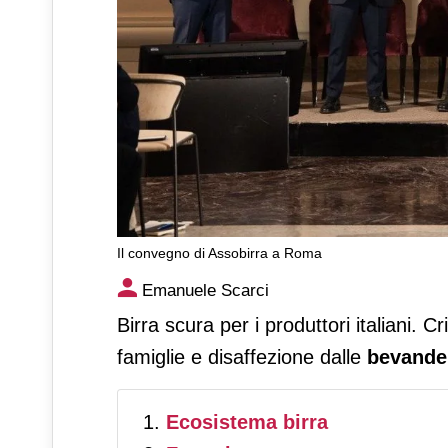
Il convegno di Assobirra a Roma
Birra, nel 2025 calano produ
Emanuele Scarci
no alcol: +85%
Birra scura per i produttori italiani. C
famiglie e disaffezione dalle
bevande 
Ecosistema birra