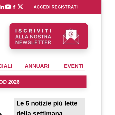
ACCEDI
|
REGISTRATI
IALI
ANNUARI
EVENTI
OD 2026
Le 5 notizie più lette
o
della settimana