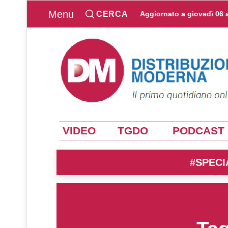
Menu
CERCA
Aggiornato a
giovedì 06 
VIDEO
TGDO
PODCAST
#SPECI