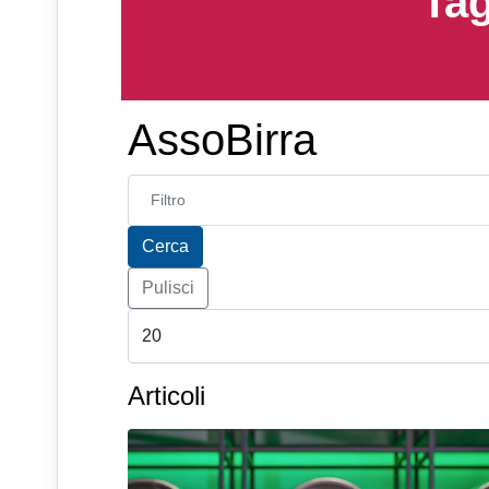
Tag
AssoBirra
Inserisci parte del titolo
Cerca
Pulisci
Articoli